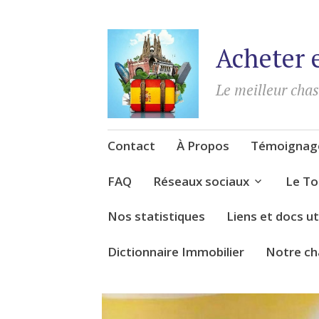
Acheter 
Le meilleur cha
Accéder
Contact
À Propos
Témoignage
au
contenu
FAQ
Réseaux sociaux
Le To
Nos statistiques
Liens et docs ut
Dictionnaire Immobilier
Notre ch