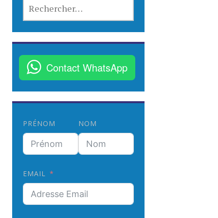
R
E
C
H
E
R
Contact WhatsApp
C
H
E
R
PRÉNOM
NOM
:
EMAIL