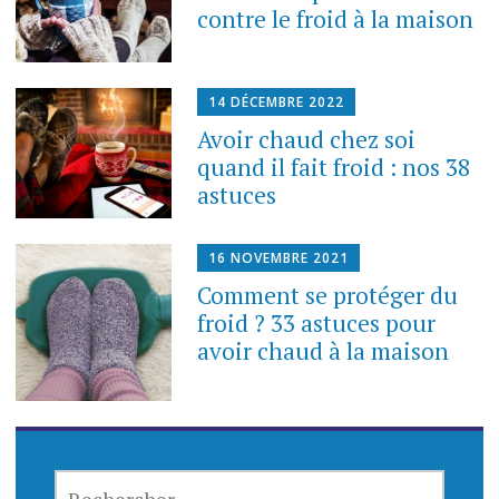
contre le froid à la maison
14 DÉCEMBRE 2022
Avoir chaud chez soi
quand il fait froid : nos 38
astuces
16 NOVEMBRE 2021
Comment se protéger du
froid ? 33 astuces pour
avoir chaud à la maison
R