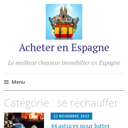
Acheter en Espagne
Le meilleur chasseur immobilier en Espagne
Menu
Accéder
Catégorie :
se réchauffer
au
contenu
22 NOVEMBRE 2023
44 astuces pour lutter