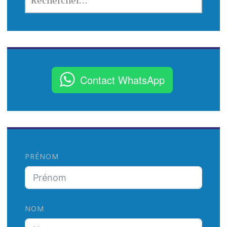
E
C
H
E
R
C
Contact WhatsApp
H
E
R
:
PRÉNOM
NOM