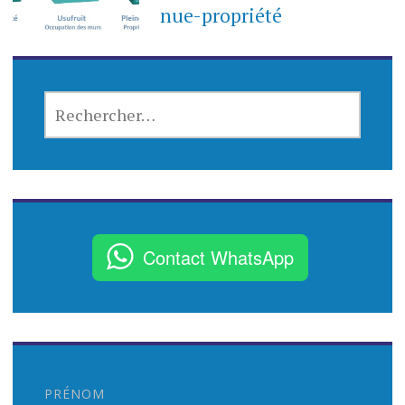
nue-propriété
R
E
C
H
E
R
C
Contact WhatsApp
H
E
R
:
PRÉNOM