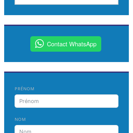
C
H
E
R
C
Contact WhatsApp
H
E
R
:
PRÉNOM
NOM