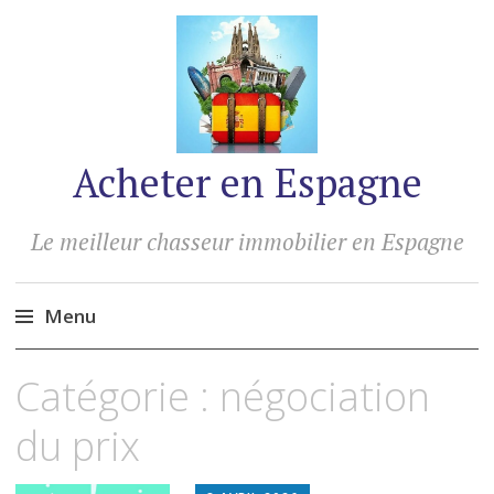
Acheter en Espagne
Le meilleur chasseur immobilier en Espagne
Menu
Accéder
Catégorie :
négociation
au
contenu
du prix