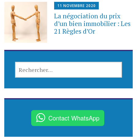
11 NOVEMBRE 2020
La négociation du prix
d’un bien immobilier : Les
21 Règles d’Or
R
E
C
H
E
R
C
Contact WhatsApp
H
E
R