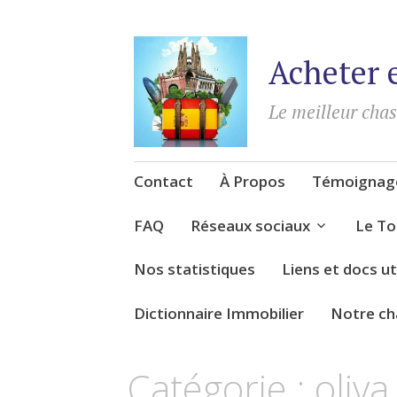
Acheter 
Le meilleur cha
Accéder
Contact
À Propos
Témoignage
au
contenu
FAQ
Réseaux sociaux
Le To
Nos statistiques
Liens et docs ut
Dictionnaire Immobilier
Notre ch
Catégorie :
oliva