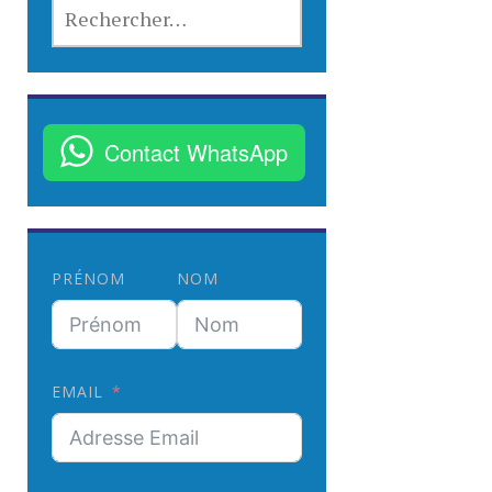
R
E
C
H
E
R
Contact WhatsApp
C
H
E
R
PRÉNOM
NOM
:
EMAIL