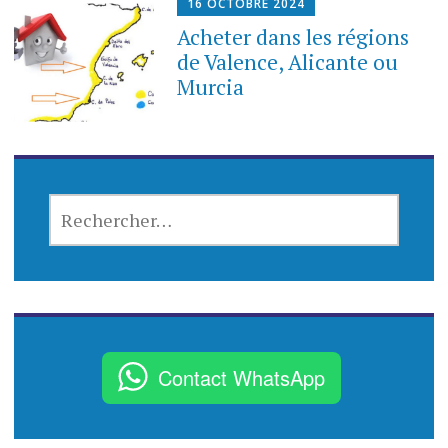
16 OCTOBRE 2024
Acheter dans les régions
de Valence, Alicante ou
Murcia
R
E
C
H
E
R
C
Contact WhatsApp
H
E
R