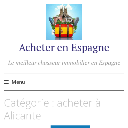
Acheter en Espagne
Le meilleur chasseur immobilier en Espagne
Menu
Accéder
Catégorie :
acheter à
au
contenu
Alicante