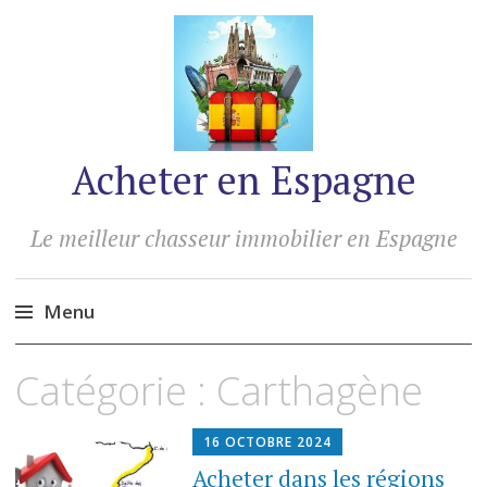
Acheter en Espagne
Le meilleur chasseur immobilier en Espagne
Menu
Accéder
Catégorie :
Carthagène
au
contenu
16 OCTOBRE 2024
Acheter dans les régions