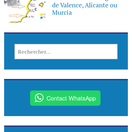
de Valence, Alicante ou
Murcia
R
E
C
H
E
R
C
Contact WhatsApp
H
E
R
: