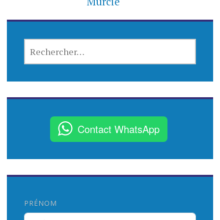
Murcie
R
E
C
H
E
R
C
Contact WhatsApp
H
E
R
:
PRÉNOM