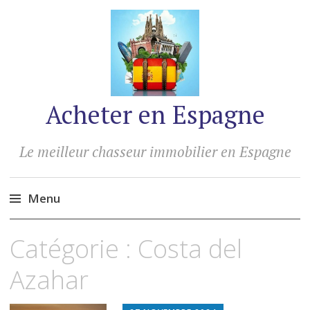
Acheter en Espagne
Le meilleur chasseur immobilier en Espagne
Menu
Accéder
Catégorie :
Costa del
au
contenu
Azahar