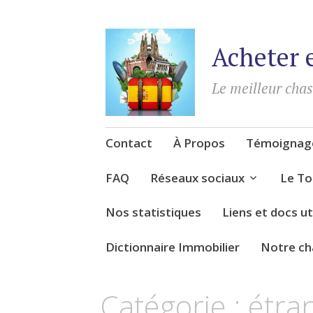
Acheter 
Le meilleur cha
Accéder
Contact
À Propos
Témoignage
au
contenu
FAQ
Réseaux sociaux
Le To
Nos statistiques
Liens et docs ut
Dictionnaire Immobilier
Notre ch
Catégorie :
étra