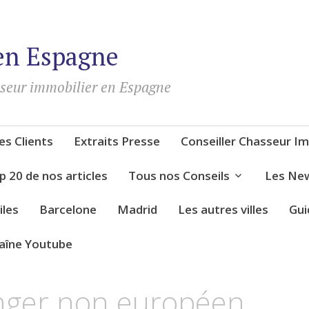
en Espagne
sseur immobilier en Espagne
s Clients
Extraits Presse
Conseiller Chasseur Im
p 20 de nos articles
Tous nos Conseils
Les New
iles
Barcelone
Madrid
Les autres villes
Gui
aîne Youtube
nger non européen