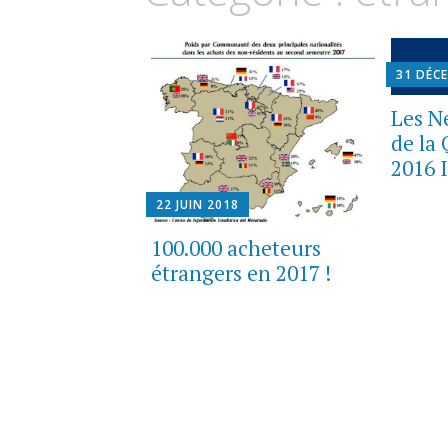
31 DÉC
Les N
de la
2016 I
22 JUIN 2018
100.000 acheteurs
étrangers en 2017 !