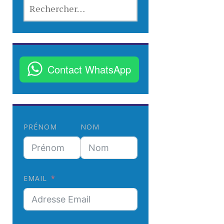
R
E
C
H
E
R
Contact WhatsApp
C
H
E
R
PRÉNOM
NOM
:
EMAIL