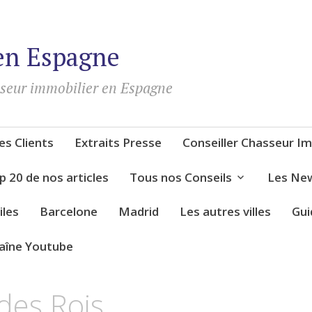
en Espagne
sseur immobilier en Espagne
s Clients
Extraits Presse
Conseiller Chasseur Im
p 20 de nos articles
Tous nos Conseils
Les New
iles
Barcelone
Madrid
Les autres villes
Gui
aîne Youtube
des Rois