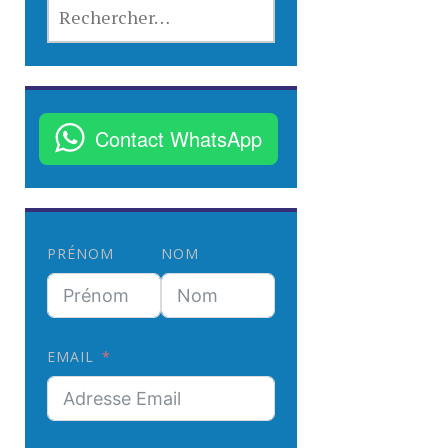
R
E
C
H
E
R
Contact WhatsApp
C
H
E
R
PRÉNOM
NOM
:
EMAIL