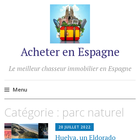
Acheter en Espagne
Le meilleur chasseur immobilier en Espagne
Menu
Accéder
Catégorie :
parc naturel
au
contenu
20 JUILLET 2022
Huelva, un Eldorado