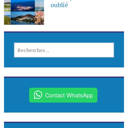
oublié
R
E
C
H
E
R
C
Contact WhatsApp
H
E
R
: