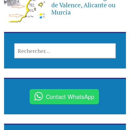
de Valence, Alicante ou
Murcia
R
E
C
H
E
R
C
Contact WhatsApp
H
E
R
: