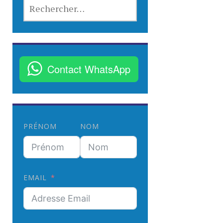
R
E
C
H
E
R
Contact WhatsApp
C
H
E
R
PRÉNOM
NOM
:
EMAIL