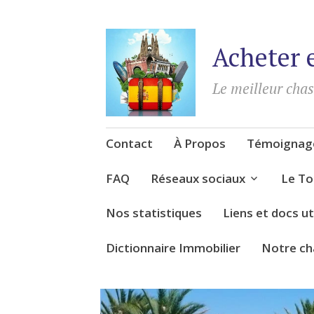
Acheter 
Le meilleur cha
Accéder
Contact
À Propos
Témoignage
au
contenu
FAQ
Réseaux sociaux
Le To
Nos statistiques
Liens et docs ut
Dictionnaire Immobilier
Notre ch