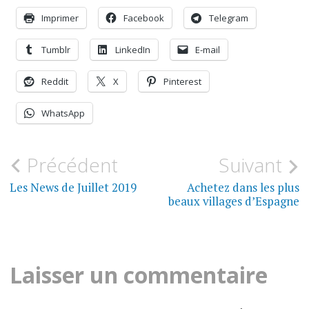
Imprimer
Facebook
Telegram
Tumblr
LinkedIn
E-mail
Reddit
X
Pinterest
WhatsApp
ACHAT
Précédent
Suivant
N
IMMOBILIER
Les News de Juillet 2019
Achetez dans les plus
a
ACHETER
beaux villages d’Espagne
EN
v
ESPAGNE
ACHETER
i
UN
APPARTEMENT
Laisser un commentaire
EN ESPAGNE
g
a
ACHETER