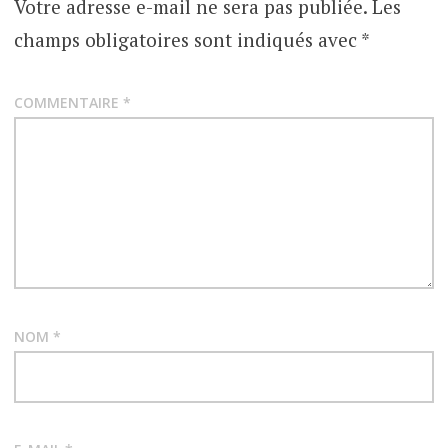
Votre adresse e-mail ne sera pas publiée.
Les
UNE
MAISON
t
champs obligatoires sont indiqués avec
*
EN
ESPAGNE
i
APPARTEMENT
COMMENTAIRE
*
o
À ACHETER EN
ESPAGNE
n
APPARTEMENT
d
À BARCELONE
e
ESPAGNE
l
ESPAGNE
’
GOOGLE
NOM
*
a
IMMOBILIER
r
IMMOBILIER
t
EN