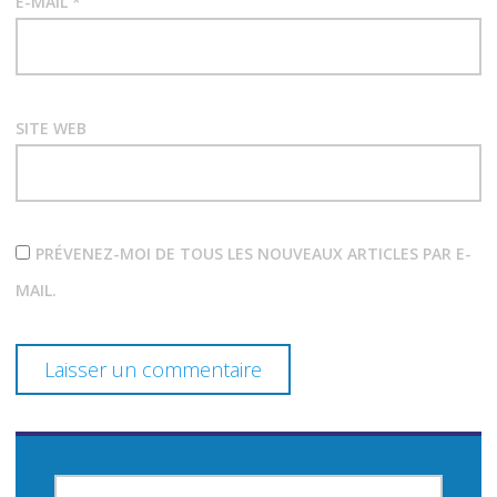
E-MAIL
ESPAGNE
*
i
IMMOBILIER
c
ESPAGNOL
l
INVESTISSEMENT
SITE WEB
IMMOBILIER
e
RECHERCHE
LOGEMENT
EN
ESPAGNE
PRÉVENEZ-MOI DE TOUS LES NOUVEAUX ARTICLES PAR E-
VILLA
À
MAIL.
ACHETER
EN
ESPAGNE
WEB
R