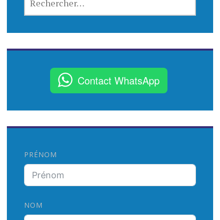
E
C
H
E
R
C
Contact WhatsApp
H
E
R
:
PRÉNOM
NOM