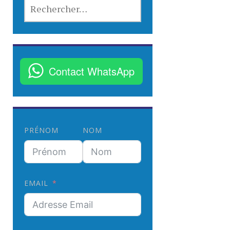
R
E
C
H
E
R
Contact WhatsApp
C
H
E
R
PRÉNOM
NOM
:
EMAIL