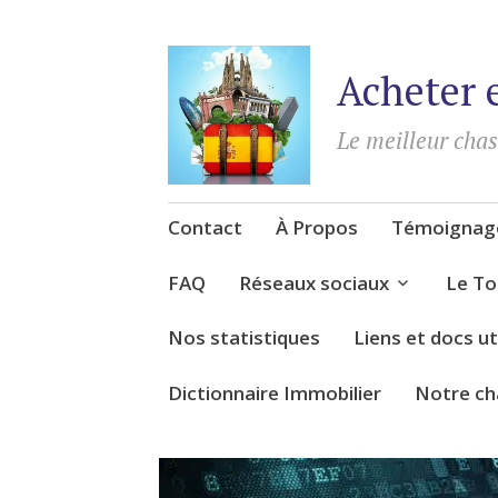
Acheter 
Le meilleur cha
Accéder
Contact
À Propos
Témoignage
au
contenu
FAQ
Réseaux sociaux
Le To
Nos statistiques
Liens et docs ut
Dictionnaire Immobilier
Notre ch