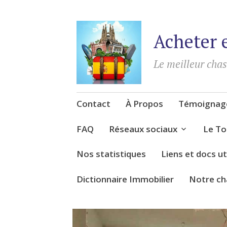
Acheter 
Le meilleur cha
Accéder
Contact
À Propos
Témoignage
au
contenu
FAQ
Réseaux sociaux
Le To
Nos statistiques
Liens et docs ut
Dictionnaire Immobilier
Notre ch