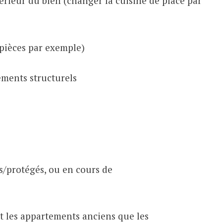
térieur du bien (changer la cuisine de place par
pièces par exemple)
éments structurels
s/protégés, ou en cours de
t les appartements anciens que les