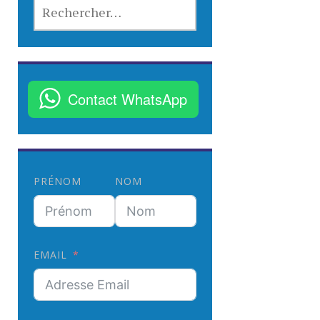
R
E
C
H
E
R
Contact WhatsApp
C
H
E
R
PRÉNOM
NOM
:
EMAIL