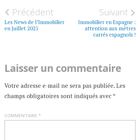
Précédent
Suivant
N
ESPAGNE
Les News de l’Immobilier
Immobilier en Espagne :
a
POUVOIR
en Juillet 2025
attention aux mètres
NOTARIÉ
carrés espagnols !
v
PROCURATION
i
g
PROCURATION
Laisser un commentaire
NOTARIÉE
a
Votre adresse e-mail ne sera pas publiée.
Les
t
champs obligatoires sont indiqués avec
*
i
o
COMMENTAIRE
*
n
d