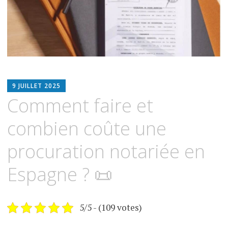
ESPIMMO
9 JUILLET 2025
Comment faire et
combien coûte une
procuration notariée en
Espagne ? 📜
5/5 - (109 votes)