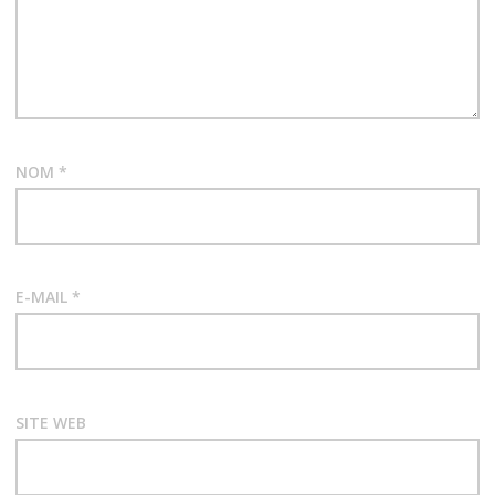
e
l
’
a
NOM
*
r
t
i
E-MAIL
*
c
l
SITE WEB
e