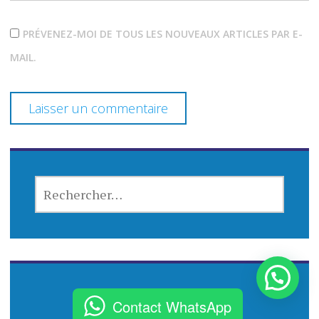
PRÉVENEZ-MOI DE TOUS LES NOUVEAUX ARTICLES PAR E-
MAIL.
R
E
C
H
E
R
C
Contact WhatsApp
H