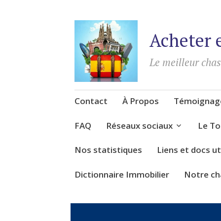
Acheter 
Le meilleur cha
Accéder
Contact
À Propos
Témoignage
au
contenu
FAQ
Réseaux sociaux
Le To
Nos statistiques
Liens et docs ut
Dictionnaire Immobilier
Notre ch