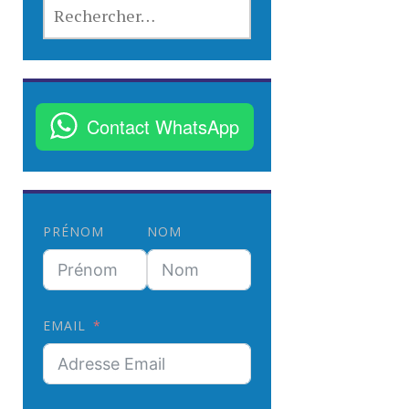
R
E
C
H
E
R
Contact WhatsApp
C
H
E
R
PRÉNOM
NOM
:
EMAIL