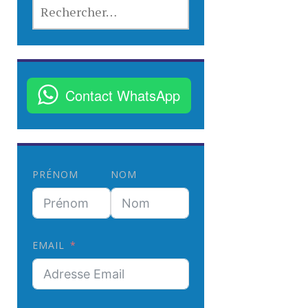
R
E
C
H
E
R
Contact WhatsApp
C
H
E
R
PRÉNOM
NOM
:
EMAIL