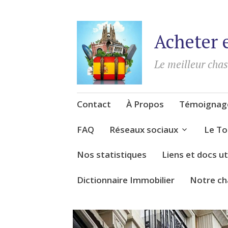
Acheter 
Le meilleur cha
Accéder
Contact
À Propos
Témoignage
au
contenu
FAQ
Réseaux sociaux
Le To
Nos statistiques
Liens et docs ut
Dictionnaire Immobilier
Notre ch