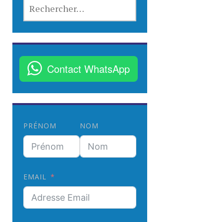
R
E
C
H
E
R
Contact WhatsApp
C
H
E
R
PRÉNOM
NOM
:
EMAIL